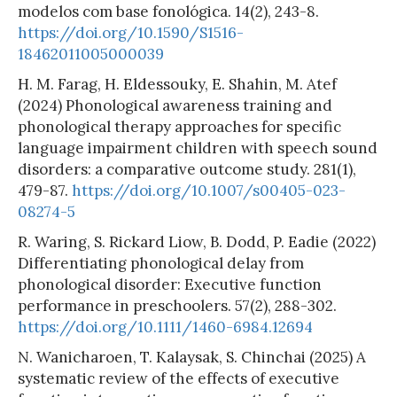
modelos com base fonológica. 14(2), 243-8.
https://doi.org/10.1590/S1516-
18462011005000039
H. M. Farag, H. Eldessouky, E. Shahin, M. Atef
(2024) Phonological awareness training and
phonological therapy approaches for specific
language impairment children with speech sound
disorders: a comparative outcome study. 281(1),
479-87.
https://doi.org/10.1007/s00405-023-
08274-5
R. Waring, S. Rickard Liow, B. Dodd, P. Eadie (2022)
Differentiating phonological delay from
phonological disorder: Executive function
performance in preschoolers. 57(2), 288-302.
https://doi.org/10.1111/1460-6984.12694
N. Wanicharoen, T. Kalaysak, S. Chinchai (2025) A
systematic review of the effects of executive