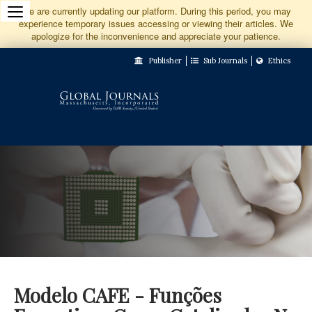
Jump
We are currently updating our platform. During this period, you may
experience temporary issues accessing or viewing their articles. We
to
apologize for the inconvenience and appreciate your patience.
Main
Publisher
Sub Journals
Ethics
Navigation
Main
Content
Sidebar
Modelo CAFE - Funções